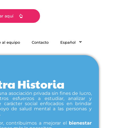
r aquí
 al equipo
Contacto
Español
ra Historia
 asociación privada sin fines de lucro,
os esfuerzos a estudiar, analizar y
e carácter social enfocados en brindar
poyo de salud mental a las personas y
.
or, contribuimos a mejorar el
bienestar