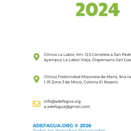
2024
Clínica La Labor, Km. 12.5 Carretera a San Ped
Ayampuc La Labor Vieja, Dispensario San Ga
Clínica Fraternidad Misionera de María, 9na ca
1-91 Zona 3 de Mixco, Colonia El Rosario
info@adefagua.org
a.adefagua@gmail.com
ADEFAGUA.ORG © 2026
Todos los derechos Reservados