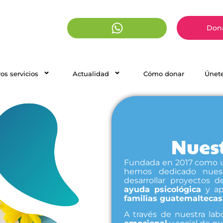
Dona
os servicios
Actualidad
Cómo donar
Únete
Nuest
Fundada en 2017 como una
hemos dedicado nuestr
desarrollar proyectos d
ayuda psicológica
y a
familias guatemaltecas
A través de nuestra lab