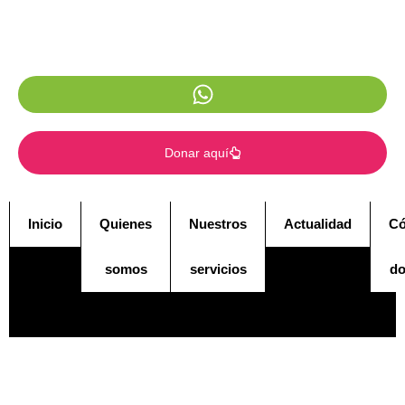
Donar aquí
Inicio
Quienes
Nuestros
Actualidad
C
somos
servicios
do