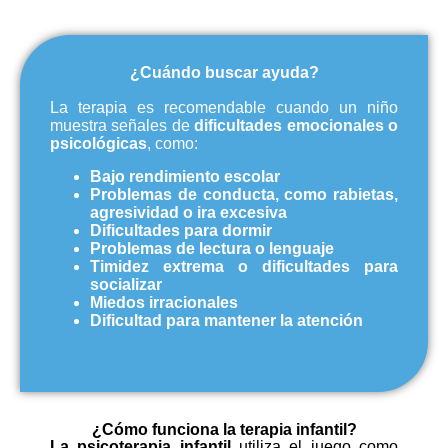
¿Cuándo buscar ayuda?
La terapia es recomendable cuando un niño
muestra señales de
dificultades emocionales
o
psicológicas
, como:
Bajo rendimiento escolar
Problemas de conducta, como rabietas,
agresividad o ira excesiva
Dificultades para dormir
Problemas de lectura o lenguaje
Timidez extrema o dificultades para
socializar
Miedos irracionales
Dificultad para mantener la atención
¿Cómo funciona la terapia infantil?
La psicoterapia infantil
utiliza el juego como