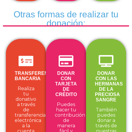
Otras formas de realizar tu
donación:
TRANSFERENCIA
DONAR
DONAR
BANCARIA
CON
CON LAS
TARJETA
HERMANAS
Realiza
DE
DE LA
tu
CRÉDITO
PRECIOSA
donativo
SANGRE
a través
Puedes
de
hacer tu
También
transferencia
contribución
puedes
electrónica
de
donar a
a la
manera
través de
cuenta
fácil y
nuestras