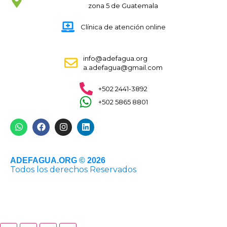
zona 5 de Guatemala
Clínica de atención online
info@adefagua.org
a.adefagua@gmail.com
+502 2441-3892
+502 5865 8801
ADEFAGUA.ORG © 2026
Todos los derechos Reservados
Sitio web desarrollado por
Estoria Guatemala