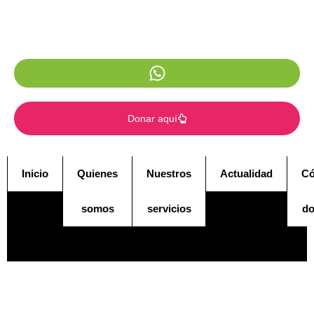
Donar aquí
Inicio
Quienes
Nuestros
Actualidad
C
somos
servicios
do