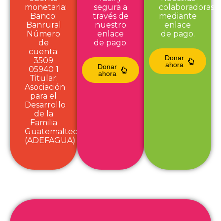
monetaria:
segura a
colaboradoras
Banco:
través de
mediante
Banrural
nuestro
enlace
Número
enlace
de pago.
de
de pago.
cuenta:
Donar
3509
ahora
Donar
05940 1
ahora
Titular:
Asociación
para el
Desarrollo
de la
Familia
Guatemalteca
(ADEFAGUA)