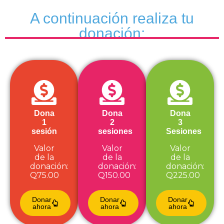
A continuación realiza tu
donación:
Dona
Dona
Dona
1
2
3
sesión
sesiones
Sesiones
Valor
Valor
Valor
de la
de la
de la
donación:
donación:
donación:
Q75.00
Q150.00
Q225.00
Donar
Donar
Donar
ahora
ahora
ahora